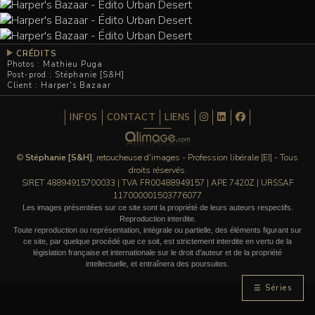
CRÉDITS
Photos : Mathieu Puga
Post-prod : Stéphanie [S&H]
Client : Harper's Bazaar
INFOS
CONTACT
LIENS
©
Stéphanie [S&H]
, retoucheuse d'images - Profession libérale [EI] - Tous
droits réservés.
SIRET 48894915700033 | TVA FR00488949157 | APE 7420Z | URSSAF
117000001503776077
Les images présentées sur ce site sont la propriété de leurs auteurs respectifs.
Reproduction interdite.
Toute reproduction ou représentation, intégrale ou partielle, des éléments figurant sur
ce site, par quelque procédé que ce soit, est strictement interdite en vertu de la
législation française et internationale sur le droit d'auteur et de la propriété
intellectuelle, et entraînera des poursuites.
☰ Séries