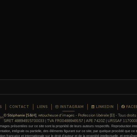
S
CONTACT
LIENS
INSTAGRAM
LINKEDIN
FACE
©
Stéphanie [S&H]
, retoucheuse d'images - Profession libérale [EI] - Tous droits
SIRET 48894915700033 | TVA FR00488949157 | APE 7420Z | URSSAF 11700
mages présentées sur ce site sont la propriété de leurs auteurs respectifs. Reproduction inte
ation, intégrale ou partielle, des éléments figurant sur ce site, par quelque procédé que ce so
ation française et internationale sur le droit d'auteur et de la propriété intellectuelle, et entraîn