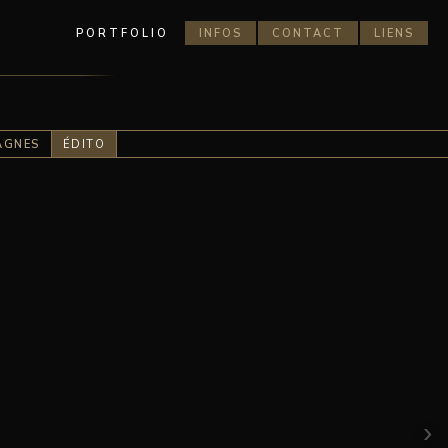
PORTFOLIO
INFOS
CONTACT
LIENS
AGNES
ÉDITO
›