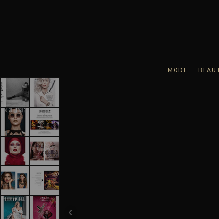
MODE
BEAU
Retouche photo éditor
‹