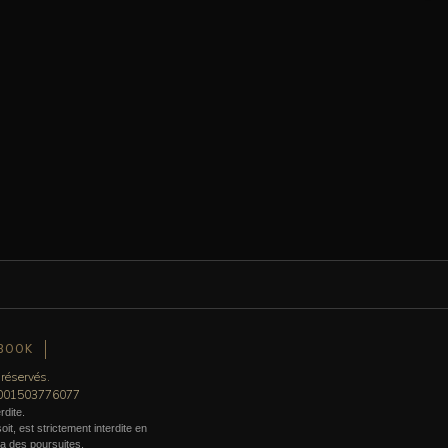
BOOK
 réservés.
0001503776077
rdite.
it, est strictement interdite en
era des poursuites.