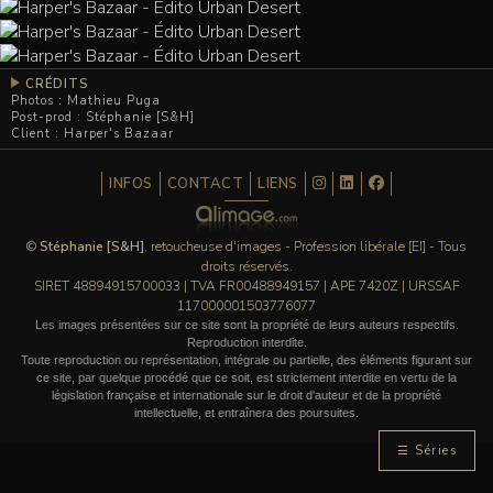
CRÉDITS
Photos : Mathieu Puga
Post-prod : Stéphanie [S&H]
Client : Harper's Bazaar
INFOS
CONTACT
LIENS
©
Stéphanie [S&H]
, retoucheuse d'images - Profession libérale [EI] - Tous
droits réservés.
SIRET 48894915700033 | TVA FR00488949157 | APE 7420Z | URSSAF
117000001503776077
Les images présentées sur ce site sont la propriété de leurs auteurs respectifs.
Reproduction interdite.
Toute reproduction ou représentation, intégrale ou partielle, des éléments figurant sur
ce site, par quelque procédé que ce soit, est strictement interdite en vertu de la
législation française et internationale sur le droit d'auteur et de la propriété
intellectuelle, et entraînera des poursuites.
☰ Séries