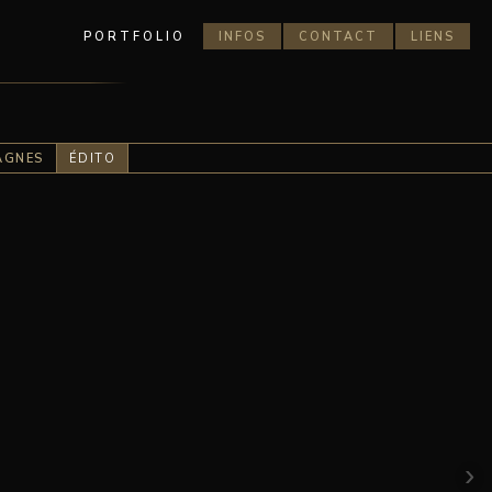
PORTFOLIO
INFOS
CONTACT
LIENS
AGNES
ÉDITO
›