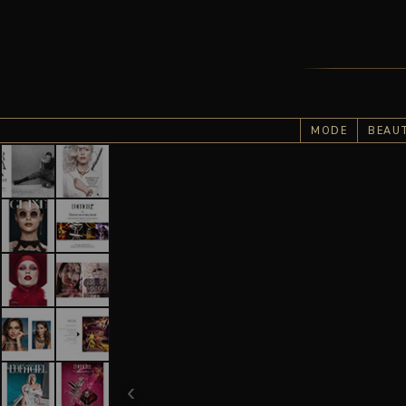
MODE
BEAU
Retouche photo éditor
‹