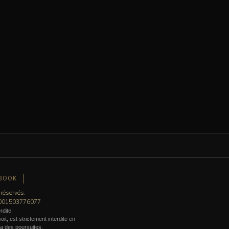
BOOK
 réservés.
0001503776077
rdite.
it, est strictement interdite en
era des poursuites.