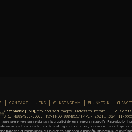
S
CONTACT
LIENS
INSTAGRAM
LINKEDIN
FACE
©
Stéphanie [S&H]
, retoucheuse d'images - Profession libérale [EI] - Tous droits
SIRET 48894915700033 | TVA FR00488949157 | APE 7420Z | URSSAF 11700
mages présentées sur ce site sont la propriété de leurs auteurs respectifs. Reproduction inte
ation, intégrale ou partielle, des éléments figurant sur ce site, par quelque procédé que ce so
ation française et internationale sur le droit d'auteur et de la propriété intellectuelle, et entraîn