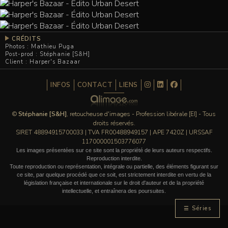
CRÉDITS
Photos : Mathieu Puga
Post-prod : Stéphanie [S&H]
Client : Harper's Bazaar
INFOS
CONTACT
LIENS
©
Stéphanie [S&H]
, retoucheuse d'images - Profession libérale [EI] - Tous
droits réservés.
SIRET 48894915700033 | TVA FR00488949157 | APE 7420Z | URSSAF
117000001503776077
Les images présentées sur ce site sont la propriété de leurs auteurs respectifs.
Reproduction interdite.
Toute reproduction ou représentation, intégrale ou partielle, des éléments figurant sur
ce site, par quelque procédé que ce soit, est strictement interdite en vertu de la
législation française et internationale sur le droit d'auteur et de la propriété
intellectuelle, et entraînera des poursuites.
☰ Séries