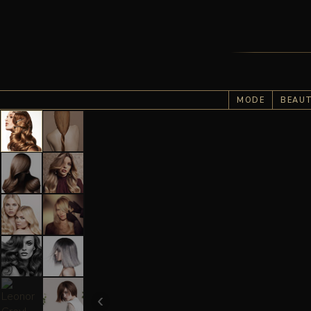
MODE
BEAU
‹