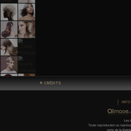
CRÉDITS
La retouche photo cheveux est une spécialité rare qui demande une expertise spécifique : 
beauté sur cette exigence de qualité, en travaillant texture, volume, brillance et couleur av
technique. Des collaborations menées pour Leonor Greyl, Kydra, Subtil ou Rowenta Beauty,
INFO
Les i
Toute reproduction ou représent
vertu de la législ