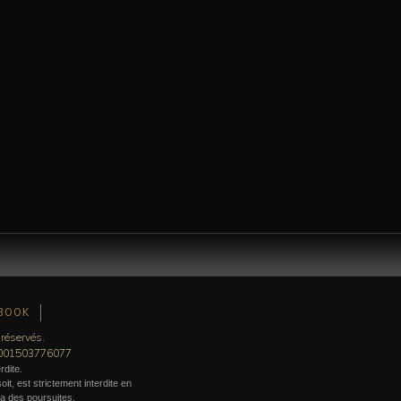
Depuis 20 ans, Alimage.com accompagne les marques capillaires haut de gamme et la presse
 jeux de couleurs complémentaires, nuances et reflets fidèles à la réalité du geste
BOOK
 réservés.
0001503776077
rdite.
it, est strictement interdite en
era des poursuites.