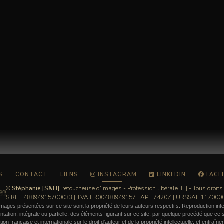
chaque mèche, chaque reflet, chaque mouvement doit rester crédible et fidèle au produit. 
ec une précision millimétrée, en s'appuyant sur une approche proche de celle d'un coloriste :
 sur des campagnes où le cheveu est au centre de l'image.
S
CONTACT
LIENS
INSTAGRAM
LINKEDIN
FACE
©
Stéphanie [S&H]
, retoucheuse d'images - Profession libérale [EI] - Tous droits
SIRET 48894915700033 | TVA FR00488949157 | APE 7420Z | URSSAF 11700
mages présentées sur ce site sont la propriété de leurs auteurs respectifs. Reproduction inte
ation, intégrale ou partielle, des éléments figurant sur ce site, par quelque procédé que ce so
ation française et internationale sur le droit d'auteur et de la propriété intellectuelle, et entraîn